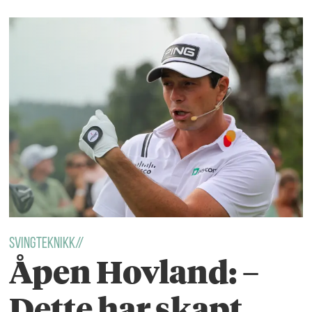
Svingteknikk//
Åpen Hovland: –
Dette har skapt