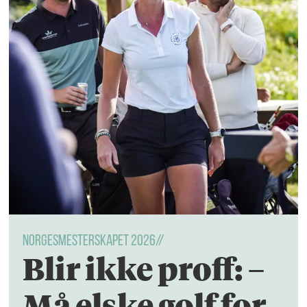
NORGESMESTERSKAPET 2026//
Blir ikke proff: –
Må elske golf for