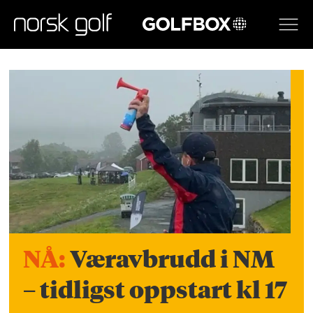
GOLFBOX
Norsk
golf
-
forsiden
NÅ:
Væravbrudd i NM
– tidligst oppstart kl 17